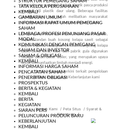
STRUKTUR PEMEGANG SAHAM
internal yang mengolah limbah plastik pasca produksi
TATA KELOLA PERUSAHAAN
menjadi biji plastik daur ulang. Beberapa fasilitas
KEMBALI
GAMBARAN UMUM
produksi kami juga telah melibatkan masyarakat
INFORMASI RAPAT UMUM PEMEGANG
setempat untuk mendukung pengelolaan limbah.
SAHAM
LEMBAGA/PROFESI PENUNJANG PASAR
Grup Agribisnis memanfaatkan limbah padat organik,
MODAL
seperti tandan buah kosong kelapa sawit sebagai
KOMUNIKASI DENGAN PEMEGANG
pupuk organik, sedangkan serat dan cangkang kelapa
SAHAM DAN INVESTOR
sawit serta serat tebu dari pabrik gula digunakan
SAHAM & OBLIGASI
sebagai bahan bakar boiler, yang merupakan upaya
KEMBALI
untuk memanfaatkan limbah menjadi energi.
INFORMASI HARGA SAHAM
PENCATATAN SAHAM
Untuk informasi terkini terkait pengelolaan
PENERBITAN OBLIGASI
limbah, lihat
Laporan Keberlanjutan kami
PROSPEKTUS
BERITA & KEGIATAN
KEMBALI
BERITA
KEGIATAN
Kontak Kami
/
Peta Situs
/
Syarat &
SIARAN PERS
Ketentuan
/
PELUNCURAN PRODUK BARU
KEBERLANJUTAN
KEMBALI