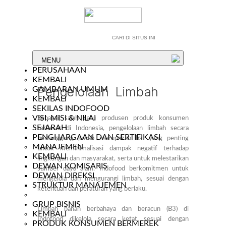
MENU
PERUSAHAAN
KEMBALI
Pengelolaan Limbah
GAMBARAN UMUM
KEMBALI
SEKILAS INDOFOOD
VISI, MISI & NILAI
Sebagai salah satu produsen produk konsumen
SEJARAH
terbesar di Indonesia, pengelolaan limbah secara
PENGHARGAAN DAN SERTIFIKASI
bertanggung jawab merupakan hal yang penting
MANAJEMEN
untuk meminimalisasi dampak negatif terhadap
KEMBALI
lingkungan dan masyarakat, serta untuk melestarikan
DEWAN KOMISARIS
sumber daya alam. Indofood berkomitmen untuk
DEWAN DIREKSI
mengelola dan mengurangi limbah, sesuai dengan
STRUKTUR MANAJEMEN
ketentuan dan peraturan yang berlaku.
GRUP BISNIS
Limbah bahan berbahaya dan beracun (B3) di
KEMBALI
Indofood dikelola secara ketat sesuai dengan
PRODUK KONSUMEN BERMEREK