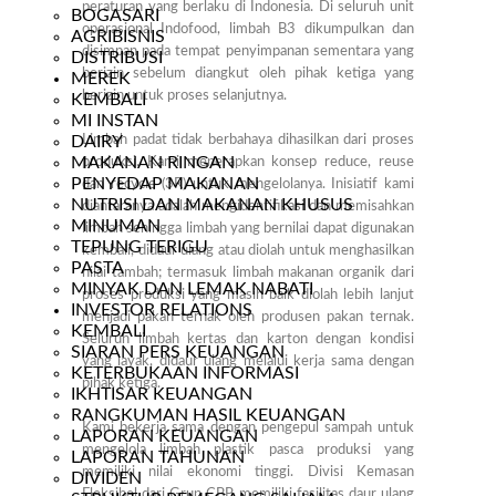
peraturan yang berlaku di Indonesia. Di seluruh unit
BOGASARI
operasional Indofood, limbah B3 dikumpulkan dan
AGRIBISNIS
disimpan pada tempat penyimpanan sementara yang
DISTRIBUSI
berizin sebelum diangkut oleh pihak ketiga yang
MEREK
berizin untuk proses selanjutnya.
KEMBALI
MI INSTAN
DAIRY
Limbah padat tidak berbahaya dihasilkan dari proses
MAKANAN RINGAN
produksi. Kami menerapkan konsep reduce, reuse
PENYEDAP MAKANAN
dan recycle (3R) untuk mengelolanya. Inisiatif kami
NUTRISI DAN MAKANAN KHUSUS
diantaranya adalah mengidentifikasi dan memisahkan
MINUMAN
limbah sehingga limbah yang bernilai dapat digunakan
TEPUNG TERIGU
kembali, didaur ulang atau diolah untuk menghasilkan
PASTA
nilai tambah; termasuk limbah makanan organik dari
MINYAK DAN LEMAK NABATI
proses produksi yang masih baik diolah lebih lanjut
INVESTOR RELATIONS
menjadi pakan ternak oleh produsen pakan ternak.
KEMBALI
Seluruh limbah kertas dan karton dengan kondisi
SIARAN PERS KEUANGAN
yang layak, didaur ulang melalui kerja sama dengan
KETERBUKAAN INFORMASI
pihak ketiga.
IKHTISAR KEUANGAN
RANGKUMAN HASIL KEUANGAN
Kami bekerja sama dengan pengepul sampah untuk
LAPORAN KEUANGAN
mengelola limbah plastik pasca produksi yang
LAPORAN TAHUNAN
memiliki nilai ekonomi tinggi. Divisi Kemasan
DIVIDEN
Fleksibel dari Grup CBP memiliki fasilitas daur ulang