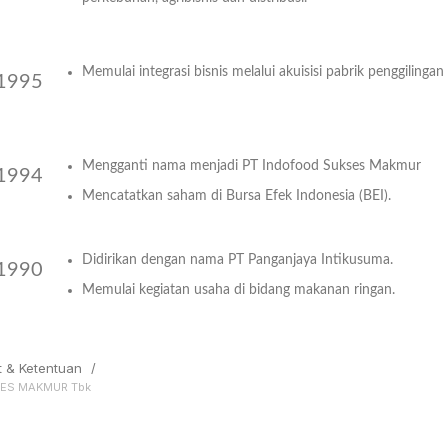
Year
Memulai integrasi bisnis melalui akuisisi pabrik penggilinga
1995
Year
Mengganti nama menjadi PT Indofood Sukses Makmur
1994
Mencatatkan saham di Bursa Efek Indonesia (BEI).
Year
Didirikan dengan nama PT Panganjaya Intikusuma.
1990
Memulai kegiatan usaha di bidang makanan ringan.
Year
t & Ketentuan
/
SES MAKMUR Tbk