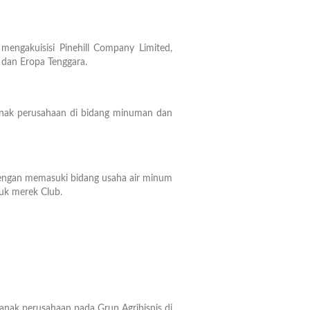
engakuisisi Pinehill Company Limited,
 dan Eropa Tenggara.
anak perusahaan di bidang minuman dan
ngan memasuki bidang usaha air minum
uk merek Club.
nak perusahaan pada Grup Agribisnis di