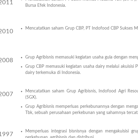
2011
Bursa Efek Indonesia.
Year
Mencatatkan saham Grup CBP, PT Indofood CBP Sukses Ma
2010
Year
Grup Agribisnis memasuki kegiatan usaha gula dengan meng
2008
Grup CBP memasuki kegiatan usaha dairy melalui akuisisi P
Year
dairy terkemuka di Indonesia.
Mencatatkan saham Grup Agribisnis, Indofood Agri Resou
2007
(SGX).
Year
Grup Agribisnis memperluas perkebunannya dengan mengak
Tbk, sebuah perusahaan perkebunan yang sahamnya tercatat
Memperluas integrasi bisnisnya dengan mengakuisisi gr
1997
perkebunan, agribisnis dan distribusi.