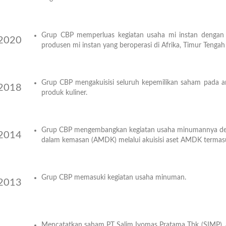
Year
Grup CBP memperluas kegiatan usaha mi instan dengan m
2020
produsen mi instan yang beroperasi di Afrika, Timur Tengah
Year
Grup CBP mengakuisisi seluruh kepemilikan saham pada 
2018
produk kuliner.
Year
Grup CBP mengembangkan kegiatan usaha minumannya de
2014
dalam kemasan (AMDK) melalui akuisisi aset AMDK termas
Year
Grup CBP memasuki kegiatan usaha minuman.
2013
Year
Mencatatkan saham PT Salim Ivomas Pratama Tbk (SIMP), a