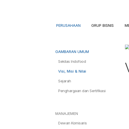
PERUSAHAAN
GRUP BISNIS
M
GAMBARAN UMUM
Sekilas Indofood
Visi, Misi & Nilai
Sejarah
Penghargaan dan Sertifikasi
MANAJEMEN
Dewan Komisaris