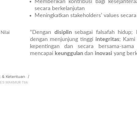
Memberikan kontribusi bagi kesejahter
secara berkelanjutan
Meningkatkan stakeholders’ values secar
“Dengan
disiplin
sebagai falsafah hidup
Nilai
dengan menjunjung tinggi
integritas
; Kam
kepentingan dan secara bersama-sa
mencapai
keunggulan
dan
inovasi
yang berk
t & Ketentuan
/
SES MAKMUR Tbk