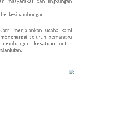
aan masyarakat dan lingkungan
a berkesinambungan
; Kami menjalankan usaha kami
i
menghargai
seluruh pemangku
ma membangun
kesatuan
untuk
elanjutan.”