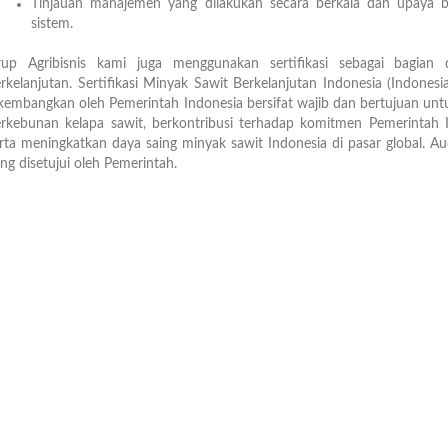
Tinjauan manajemen yang dilakukan secara berkala dan upaya b
sistem.
up Agribisnis kami juga menggunakan sertifikasi sebagai bagian d
rkelanjutan. Sertifikasi Minyak Sawit Berkelanjutan Indonesia (Indones
kembangkan oleh Pemerintah Indonesia bersifat wajib dan bertujuan unt
rkebunan kelapa sawit, berkontribusi terhadap komitmen Pemerintah 
rta meningkatkan daya saing minyak sawit Indonesia di pasar global. Aud
ng disetujui oleh Pemerintah.