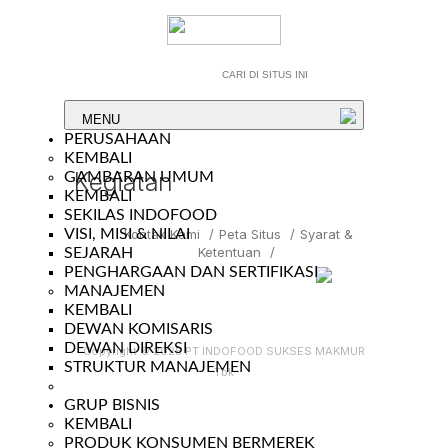
MENU
PERUSAHAAN
KEMBALI
Kegiatan
GAMBARAN UMUM
KEMBALI
SEKILAS INDOFOOD
VISI, MISI & NILAI
Kontak Kami
/
Peta Situs
/
Syarat &
Ketentuan
/
SEJARAH
PENGHARGAAN DAN SERTIFIKASI
MANAJEMEN
KEMBALI
DEWAN KOMISARIS
DEWAN DIREKSI
Copyright © 2025 PT INDOFOOD SUKSES MAKMUR
STRUKTUR MANAJEMEN
Tbk
GRUP BISNIS
KEMBALI
PRODUK KONSUMEN BERMEREK