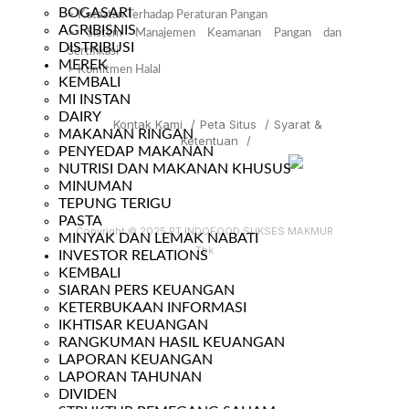
BOGASARI
>
Ketaatan Terhadap Peraturan Pangan
AGRIBISNIS
>
Sistem Manajemen Keamanan Pangan dan
DISTRIBUSI
Sertifikasi
MEREK
>
Komitmen Halal
KEMBALI
MI INSTAN
DAIRY
Kontak Kami
/
Peta Situs
/
Syarat &
MAKANAN RINGAN
Ketentuan
/
PENYEDAP MAKANAN
NUTRISI DAN MAKANAN KHUSUS
MINUMAN
TEPUNG TERIGU
PASTA
Copyright © 2025 PT INDOFOOD SUKSES MAKMUR
MINYAK DAN LEMAK NABATI
Tbk
INVESTOR RELATIONS
KEMBALI
SIARAN PERS KEUANGAN
KETERBUKAAN INFORMASI
IKHTISAR KEUANGAN
RANGKUMAN HASIL KEUANGAN
LAPORAN KEUANGAN
LAPORAN TAHUNAN
DIVIDEN