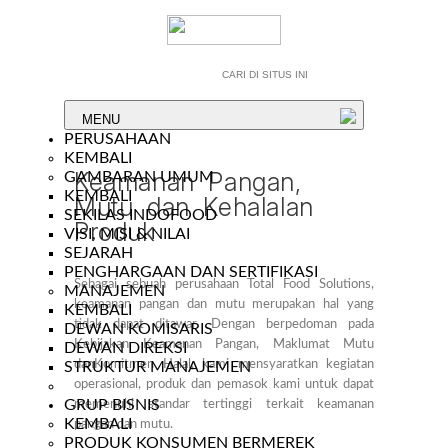
MENU
PERUSAHAAN
KEMBALI
Keamanan Pangan,
GAMBARAN UMUM
KEMBALI
Mutu dan Kehalalan
SEKILAS INDOFOOD
Produk
VISI, MISI & NILAI
SEJARAH
PENGHARGAAN DAN SERTIFIKASI
Sebagai sebuah perusahaan Total Food Solutions,
MANAJEMEN
keamanan pangan dan mutu merupakan hal yang
KEMBALI
tidak dapat ditawar. Dengan berpedoman pada
DEWAN KOMISARIS
Kebijakan Keamanan Pangan, Maklumat Mutu
DEWAN DIREKSI
danKomitmen Halal, kami mensyaratkan kegiatan
STRUKTUR MANAJEMEN
operasional, produk dan pemasok kami untuk dapat
GRUP BISNIS
memenuhi standar tertinggi terkait keamanan
KEMBALI
pangan dan mutu.
PRODUK KONSUMEN BERMEREK