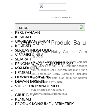
MENU
PERUSAHAAN
KEMBALI
Peluncuran Produk Baru
GAMBARAN UMUM
KEMBALI
SEKILAS INDOFOOD
Chiki Puff Nutty Caramel Corn
30
VISI, MISI & NILAI
Flavour
SEJARAH
Sep
Baru! Chiki Puffs dengan rasa Nutty Caramel
PENGHARGAAN DAN SERTIFIKASI
Corn. Snack bentuk PUFFS gembung seperti
2025
MANAJEMEN
huruf C seperti Chiki, dengan rasa manis yang
KEMBALI
unik, perpaduan Crispy Caramel di luar dan
DEWAN KOMISARIS
Puffy Nutty di dalam. Siap bikin hari-harimu
DEWAN DIREKSI
penuh dengan senyuman!
STRUKTUR MANAJEMEN
#ChikiKesukaanKitaSemua
#ChikiMainBanyakBentuknya
GRUP BISNIS
KEMBALI
PRODUK KONSUMEN BERMEREK