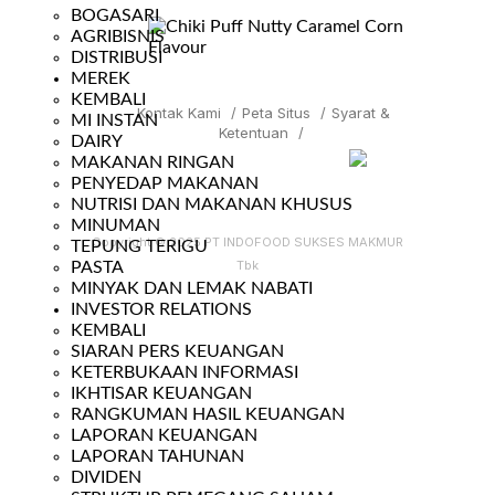
BOGASARI
AGRIBISNIS
DISTRIBUSI
MEREK
KEMBALI
Kontak Kami
/
Peta Situs
/
Syarat &
MI INSTAN
Ketentuan
/
DAIRY
MAKANAN RINGAN
PENYEDAP MAKANAN
NUTRISI DAN MAKANAN KHUSUS
MINUMAN
Copyright © 2025 PT INDOFOOD SUKSES MAKMUR
TEPUNG TERIGU
Tbk
PASTA
MINYAK DAN LEMAK NABATI
INVESTOR RELATIONS
KEMBALI
SIARAN PERS KEUANGAN
KETERBUKAAN INFORMASI
IKHTISAR KEUANGAN
RANGKUMAN HASIL KEUANGAN
LAPORAN KEUANGAN
LAPORAN TAHUNAN
DIVIDEN