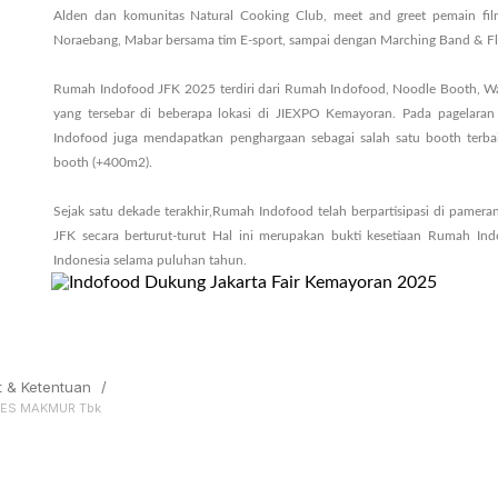
Alden dan komunitas Natural Cooking Club, meet and greet pemain fil
Noraebang, Mabar bersama tim E-sport, sampai dengan Marching Band & F
Rumah Indofood JFK 2025 terdiri dari Rumah Indofood, Noodle Booth, War
yang tersebar di beberapa lokasi di JIEXPO Kemayoran. Pada pagelar
Indofood juga mendapatkan penghargaan sebagai salah satu booth terbai
booth (+400m2).
Sejak satu dekade terakhir,Rumah Indofood telah berpartisipasi di pameran
JFK secara berturut-turut Hal ini merupakan bukti kesetiaan Rumah In
Indonesia selama puluhan tahun.
t & Ketentuan
/
SES MAKMUR Tbk