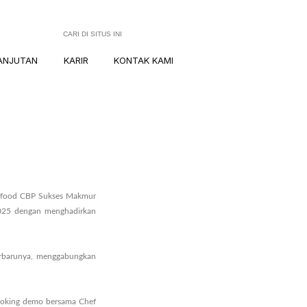
ANJUTAN
KARIR
KONTAK KAMI
dofood CBP Sukses Makmur
2025 dengan menghadirkan
erbarunya, menggabungkan
cooking demo bersama Chef