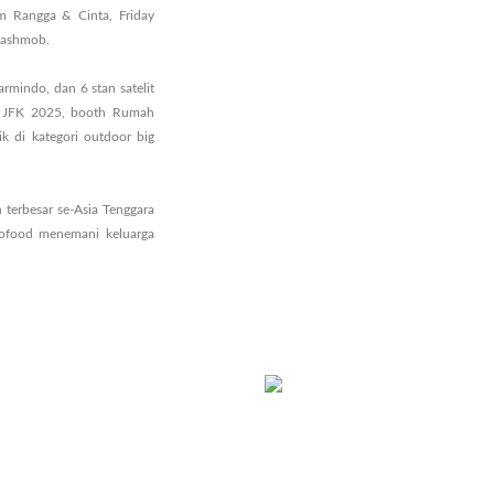
m Rangga & Cinta, Friday
lashmob.
mindo, dan 6 stan satelit
an JFK 2025, booth Rumah
k di kategori outdoor big
 terbesar se-Asia Tenggara
dofood menemani keluarga