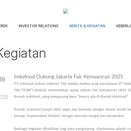
EREK
INVESTOR RELATIONS
BERITA & KEGIATAN
KEBERL
Kegiatan
Indofood Dukung Jakarta Fair Kemayoran 2025
19
PT Indofood Sukses Makmur Tbk melalui entitas anak perusahaan PT In
Jun
Tbk (“ICBP”) kembali memeriahkan ajang Jakarta Fair Kemayoran (JFK) 
025
Rumah Indofood, yang mengusung tema “Semua ada di Rumah Indofood”.
Rumah Indofood tampil lebih segar dan berbeda dengan desain booth t
konsep “Supermarket Modern” dengan atmosfer hangat dan bersahabat.
Berbagai kegiatan dihadirkan bagi para pengunjung, diantaranya adalah 