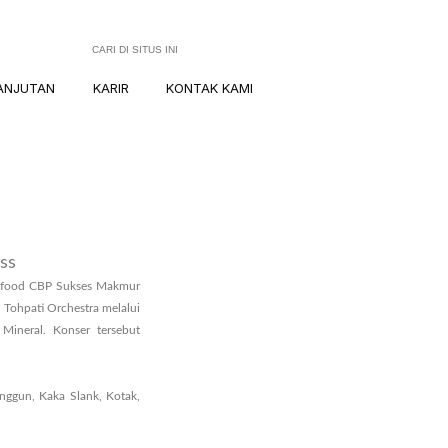
ANJUTAN
KARIR
KONTAK KAMI
ss
dofood CBP Sukses Makmur
Tohpati Orchestra melalui
Mineral. Konser tersebut
Anggun, Kaka Slank, Kotak,