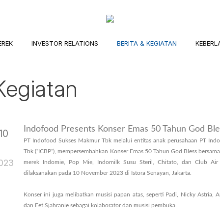
EREK
INVESTOR RELATIONS
BERITA & KEGIATAN
KEBERL
Kegiatan
Indofood Presents Konser Emas 50 Tahun God Ble
10
PT Indofood Sukses Makmur Tbk melalui entitas anak perusahaan PT In
Nov
Tbk (“ICBP”), mempersembahkan Konser Emas 50 Tahun God Bless bersama 
023
merek Indomie, Pop Mie, Indomilk Susu Steril, Chitato, dan Club Air 
dilaksanakan pada 10 November 2023 di Istora Senayan, Jakarta.
Konser ini juga melibatkan musisi papan atas, seperti Padi, Nicky Astria, 
dan Eet Sjahranie sebagai kolaborator dan musisi pembuka.