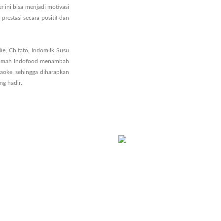
ini bisa menjadi motivasi
prestasi secara positif dan
e, Chitato, Indomilk Susu
h Rumah Indofood menambah
raoke, sehingga diharapkan
g hadir.